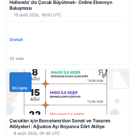
Hollanda’ da Çocuk Büyütmek- Online Ebeveyn
Buluşması
13 août 2026, 18:00 UTC
Sélectionnez des langues...
Gratuit
32 vues
En Ligne
Çocuklar için Barcelona'dan Sanat ve Tasarım
Atölyeleri : Ağustos Ayı Boyunca Dört Atölye
8 août 2026, 09:30 UTC