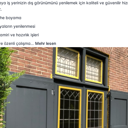
eya iş yerinizin dış görünümünü yenilemek için kaliteli ve güvenilir hi
.
phe boyama
yaların yenilenmesi
miri ve hazırlık işleri
ve özenli çalışma…
Mehr lesen