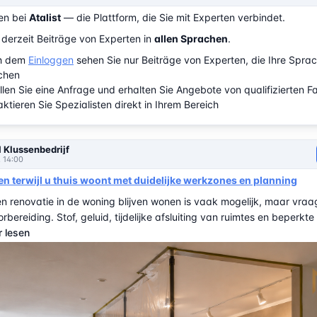
en bei
Atalist
— die Plattform, die Sie mit Experten verbindet.
 derzeit Beiträge von Experten in
allen Sprachen
.
h dem
Einloggen
sehen Sie nur Beiträge von Experten, die Ihre Spra
chen
llen Sie eine Anfrage und erhalten Sie Angebote von qualifizierten F
ktieren Sie Spezialisten direkt in Ihrem Bereich
 Klussenbedrijf
, 14:00
 terwijl u thuis woont met duidelijke werkzones en planning
en renovatie in de woning blijven wonen is vaak mogelijk, maar vra
bereiding. Stof, geluid, tijdelijke afsluiting van ruimtes en beperkt
 lesen