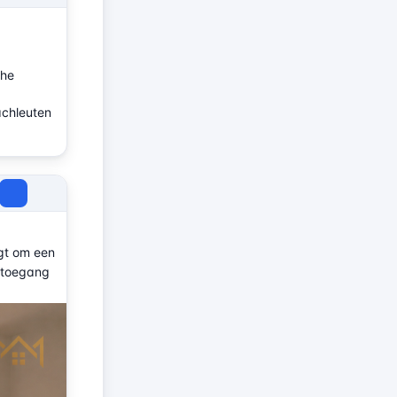
che
achleuten
agt om een
e toegang