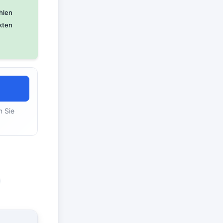
hlen
kten
n Sie