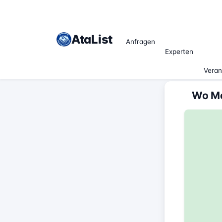
AtaList
Anfragen
Experten
Veran
Wo Me