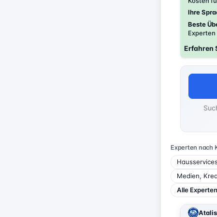
Kosten f
Ihre Spra
Beste Üb
Experten 
Erfahren 
Such
Experten nach 
Hausservice
Medien, Krea
Alle Experte
Atalis