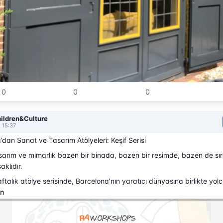
0
0
0
ildren&Culture
, 15:37
’dan Sanat ve Tasarım Atölyeleri: Keşif Serisi
sarım ve mimarlık bazen bir binada, bazen bir resimde, bazen de sı
klıdır.
ftalık atölye serisinde, Barcelona’nın yaratıcı dünyasına birlikte yol
en