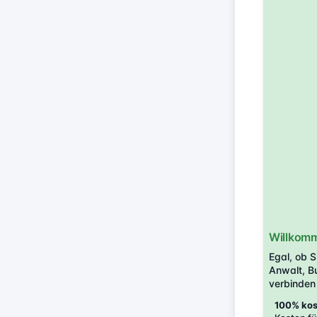
Willkomme
Egal, ob 
Anwalt, B
verbinden 
100% kost