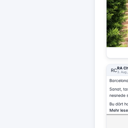
RA Ch
RC
3. Aug.
Barcelona
Sanat, ta
nesnede sa
Bu dört ha
Mehr les