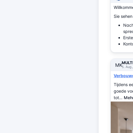
Willkomm
Sie sehen
Nac
spre
Erste
Konta
MULTI
MK
5. Aug.
Verbouwen
Tijdens e
goede voor
tot…
Mehr