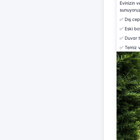
Evinizin v
sunuyoruz
✅ Dış ce
✅ Eski bo
✅ Duvar ta
✅ Temiz 