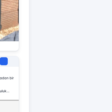
radan bir
culuk…