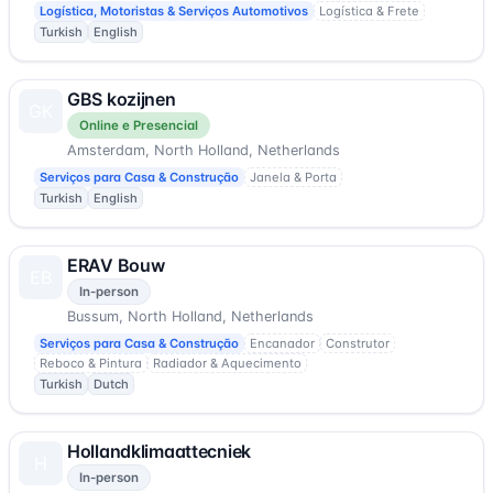
Logística, Motoristas & Serviços Automotivos
Logística & Frete
Selecionar tipo de serviço...
Turkish
English
GBS kozijnen
GK
Online e Presencial
Amsterdam, North Holland, Netherlands
Serviços para Casa & Construção
Janela & Porta
Turkish
English
ERAV Bouw
EB
In-person
Bussum, North Holland, Netherlands
Serviços para Casa & Construção
Encanador
Construtor
Reboco & Pintura
Radiador & Aquecimento
Turkish
Dutch
Hollandklimaattecniek
H
In-person