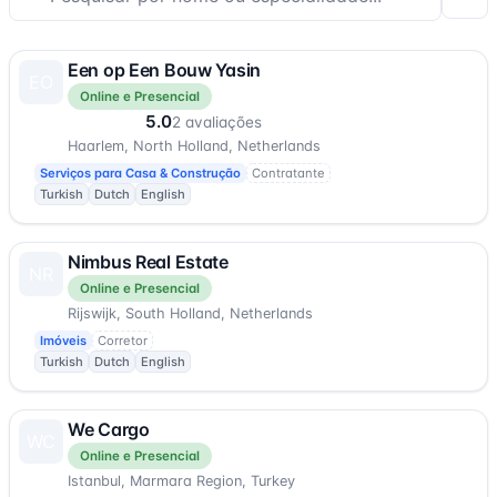
O que gostaria de fazer?
Een op Een Bouw Yasin
Pesquisar especialidade
EO
Online e Presencial
5.0
2 avaliações
Haarlem, North Holland, Netherlands
Serviços para Casa & Construção
Contratante
Localização
Turkish
Dutch
English
Digite sua cidade, bairro ou área...
Nimbus Real Estate
NR
Online e Presencial
Rijswijk, South Holland, Netherlands
Imóveis
Corretor
Idiomas Falados
Turkish
Dutch
English
Selecionar idiomas...
We Cargo
WC
Online e Presencial
Istanbul, Marmara Region, Turkey
Tipo de Serviço