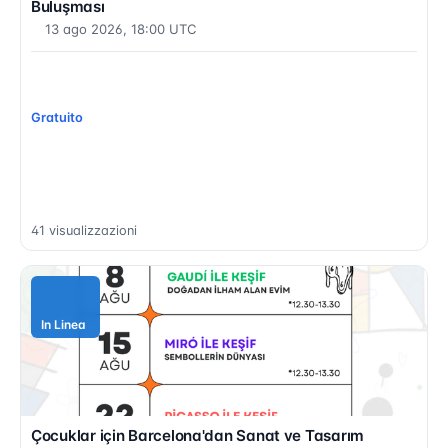
Buluşması
13 ago 2026, 18:00 UTC
Seleziona le lingue...
Gratuito
41 visualizzazioni
In Linea
Çocuklar için Barcelona'dan Sanat ve Tasarım