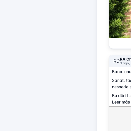
RA Ch
RC
3 ago, 
Barcelona
Sanat, ta
nesnede sa
Bu dört ha
Leer más