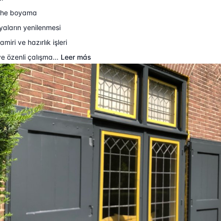
phe boyama
yaların yenilenmesi
miri ve hazırlık işleri
ve özenli çalışma…
Leer más