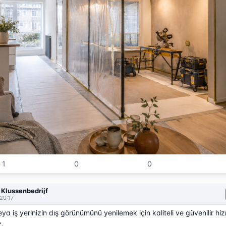
1
0
0
Klussenbedrijf
20:17
eya iş yerinizin dış görünümünü yenilemek için kaliteli ve güvenilir hi
.