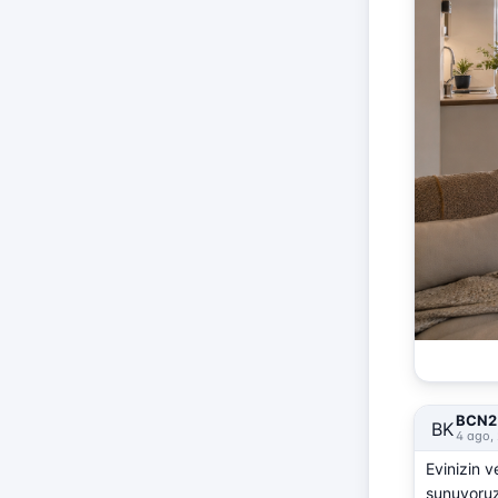
BCN2 
BK
4 ago, 
Evinizin v
sunuyoruz