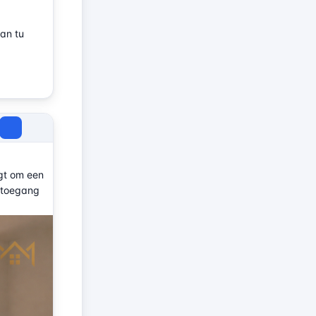
lan tu
agt om een
e toegang