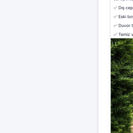
✅ Dış ce
✅ Eski bo
✅ Duvar ta
✅ Temiz 