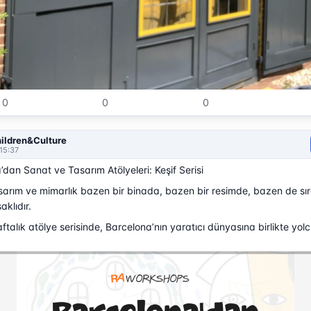
0
0
0
ildren&Culture
15:37
’dan Sanat ve Tasarım Atölyeleri: Keşif Serisi
sarım ve mimarlık bazen bir binada, bazen bir resimde, bazen de sı
klıdır.
ftalık atölye serisinde, Barcelona’nın yaratıcı dünyasına birlikte yol