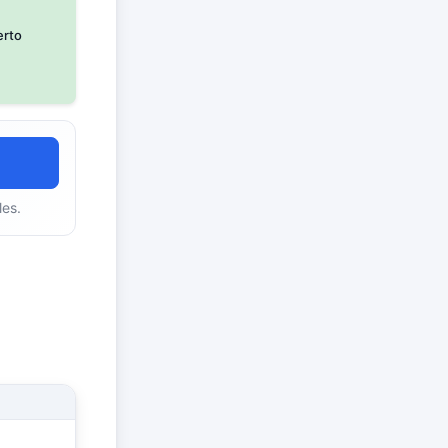
erto
les.