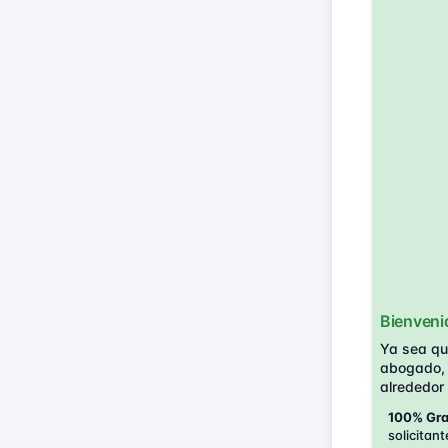
Bienveni
Ya sea que
abogado, 
alrededor
100% Grat
solicitant