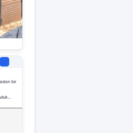
radan bir
culuk…