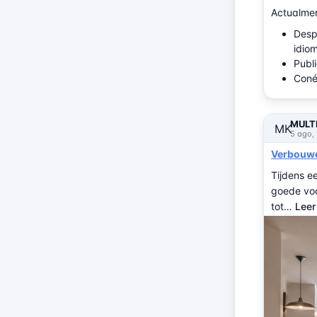
Actualmen
Desp
idio
Publi
Coné
MULTI
MK
5 ago,
Verbouwen
Tijdens e
goede voor
tot…
Leer